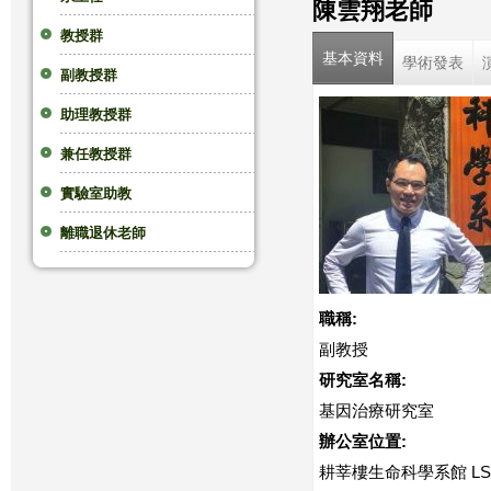
陳雲翔老師
這
教授群
基本資料
學術發表
副教授群
裡
助理教授群
兼任教授群
實驗室助教
離職退休老師
職稱:
副教授
研究室名稱:
基因治療研究室
辦公室位置:
耕莘樓生命科學系館 LS1