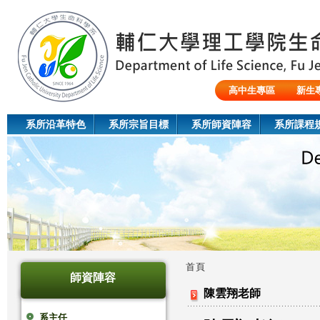
Jum
高中生專區
新生
陸生/交換生/外籍生
系所沿革特色
系所宗旨目標
系所師資陣容
系所課程
首頁
師資陣容
您
陳雲翔老師
在
系主任