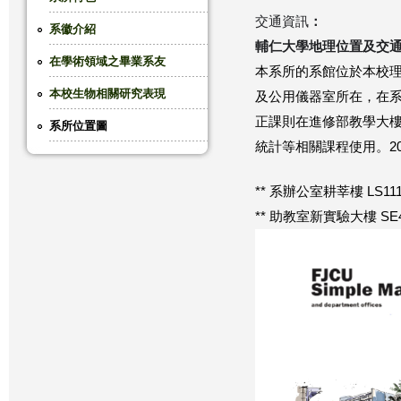
交通資訊
：
這
系徽介紹
輔仁大學地理位置及交
在學術領域之畢業系友
裡
本系所的系館位於本校
本校生物相關研究表現
及公用儀器室所在，在
正課則在進修部教學大
系所位置圖
統計等相關課程使用。2
** 系辦公室耕莘樓 LS11
** 助教室新實驗大樓 SE4