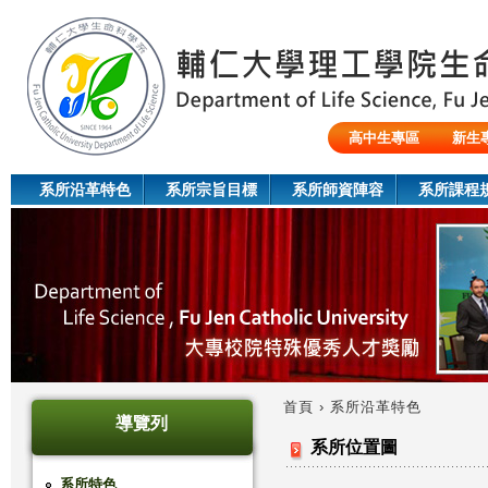
Jum
高中生專區
新生
陸生/交換生/外籍生
系所沿革特色
系所宗旨目標
系所師資陣容
系所課程
首頁
›
系所沿革特色
導覽列
您
系所位置圖
在
系所特色