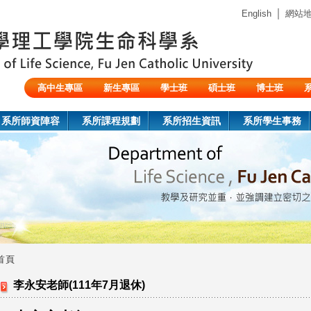
Jump to navigation
｜
English
網站
高中生專區
新生專區
學士班
碩士班
博士班
陸生/交換生/外籍生
系所師資陣容
系所課程規劃
系所招生資訊
系所學生事務
首頁
您
李永安老師(111年7月退休)
在