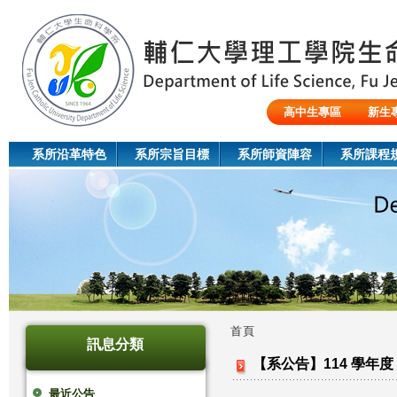
Jum
高中生專區
新生
陸生/交換生/外籍生
系所沿革特色
系所宗旨目標
系所師資陣容
系所課程
首頁
訊息分類
您
【系公告】114 學年
在
最近公告