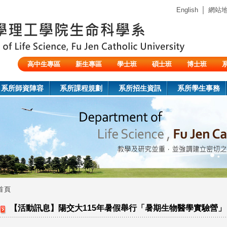
Jump to navigation
｜
English
網站
高中生專區
新生專區
學士班
碩士班
博士班
陸生/交換生/外籍生
系所師資陣容
系所課程規劃
系所招生資訊
系所學生事務
首頁
您
【活動訊息】陽交大115年暑假舉行「暑期生物醫學實驗營」
在