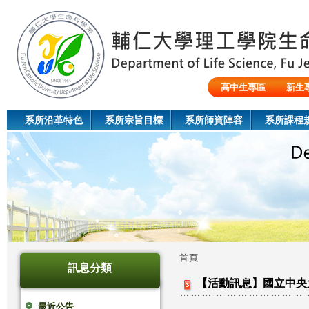
Jum
高中生專區
新生
陸生/交換生/外籍生
系所沿革特色
系所宗旨目標
系所師資陣容
系所課程
首頁
訊息分類
您
【活動訊息】國立中央大
在
最近公告