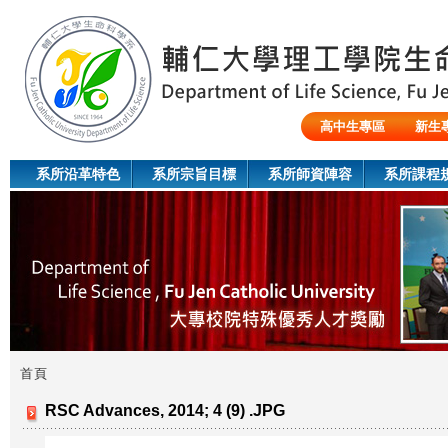
Jum
高中生專區
新生
陸生/交換生/外籍生
系所沿革特色
系所宗旨目標
系所師資陣容
系所課程
首頁
您
RSC Advances, 2014; 4 (9) .JPG
在