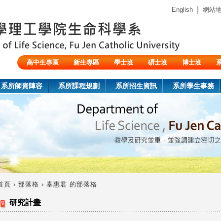
Jump to navigation
｜
English
網站
高中生專區
新生專區
學士班
碩士班
博士班
陸生/交換生/外籍生
系所師資陣容
系所課程規劃
系所招生資訊
系所學生事務
首頁
›
部落格
›
辜惠君 的部落格
您
研究計畫
在