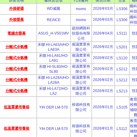
財產名稱
廠牌及型號
代理廠商
購買日期
位置
補
國科
外接硬碟
WD威騰
2026年03月
momo
LS306
科
國科
外接螢幕
2026年03月
REAICE
momo
LS306
科
超頻網路科
電腦含螢幕
ASUS_H-V501MV
技股份有限
2026年04月
LS111
預
公司
俊議實業有
禾聯 HI-LA63A/HO-
分離式冷氣機
2026年02月
預
LS201
LA63A
限公司
俊議實業有
禾聯 HI-LA91/HO-
分離式冷氣機
2026年02月
預
LS120
LA91
限公司
俊議實業有
禾聯 HI-SL80/HO-
分離式冷氣機
2026年02月
預
LS212
SL80
限公司
俊議實業有
禾聯 HI-LA28A/HO-
分離式冷氣機
2026年02月
預
LS212
LA28A
限公司
俊議實業有
禾聯 HI-LA72/HO-
分離式冷氣機
2026年02月
預
LS213
LA2
限公司
教
裕德科技有
校
低溫震盪培養箱
2026年01月
YIH DER LM-570
LS105
限公司
補
教
裕德科技有
校
低溫震盪培養箱
2026年01月
YIH DER LM-570
LS112
限公司
補