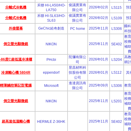
俊議實業有
禾聯 HI-LA50/HO-
分離式冷氣機
2026年02月
預
LS115
LA750
限公司
俊議實業有
禾聯 HI-SL63/HO-
分離式冷氣機
2026年02月
預
LS109
SL63
限公司
國科
外接螢幕
GeChic給奇創造
2025年11月
PC home
LS306
科
教
校
倒立螢光顯微鏡
2025年11月
NIKON
SE402
補
陀彌有限公
高
-86度C超低溫冷凍櫃
2026年01月
PHcbi
LS204
司
耕
昱昌材料科
冷凍離心機 5804R
eppendorf
技股份有限
2026年01月
LS112
其
公司
進達資訊有
輕薄觸控筆記型電腦
2025年09月
教
Microsoft
LS306
限公司
教
校
倒立螢光顯微鏡
2025年11月
NIKON
LS201
補
教
校
超高速低溫離心機
2025年11月
HERMLE Z-36HK
SE402
補