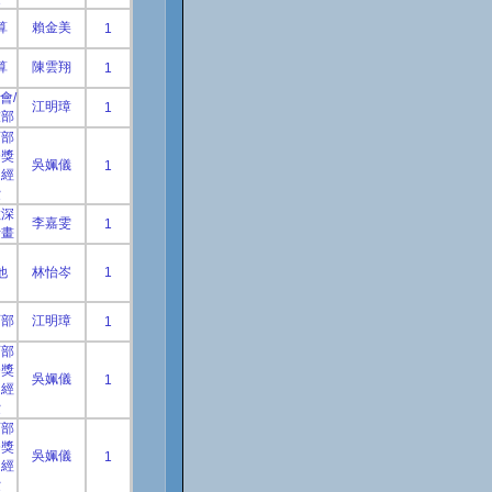
算
賴金美
1
算
陳雲翔
1
會/
江明璋
1
技部
育部
務獎
吳姵儀
1
助經
費
教深
李嘉雯
1
計畫
他
林怡岑
1
育部
江明璋
1
育部
務獎
吳姵儀
1
助經
費
育部
務獎
吳姵儀
1
助經
費