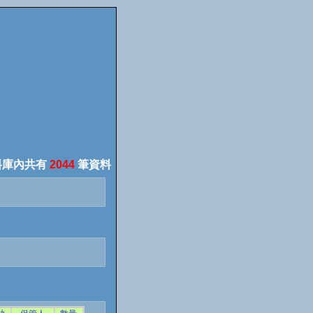
料庫內共有
2044
筆資料