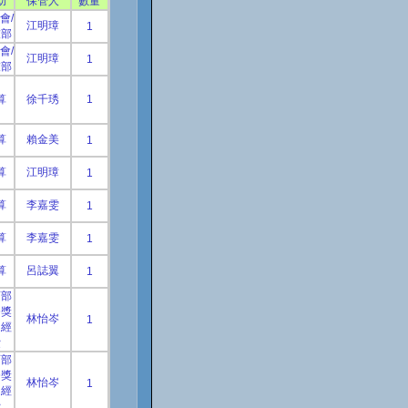
助
保管人
數量
會/
江明璋
1
技部
會/
江明璋
1
技部
算
徐千琇
1
算
賴金美
1
算
江明璋
1
算
李嘉雯
1
算
李嘉雯
1
算
呂誌翼
1
育部
務獎
林怡岑
1
助經
費
育部
務獎
林怡岑
1
助經
費