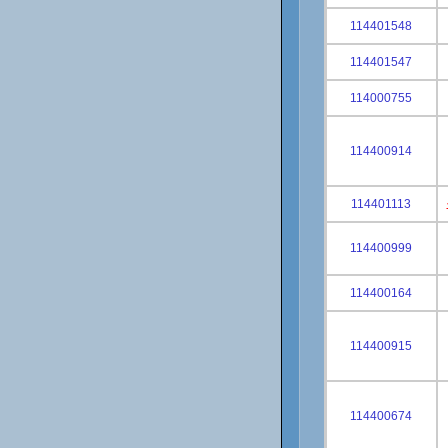
114401548
114401547
114000755
114400914
114401113
114400999
114400164
114400915
114400674