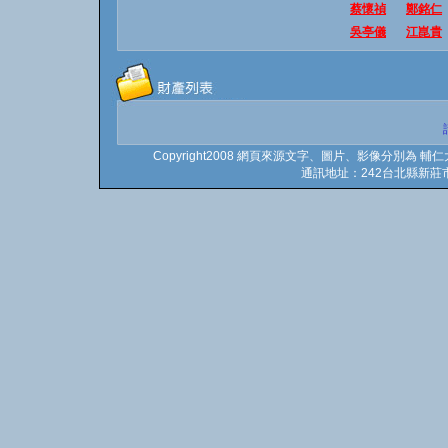
蔡懷禎
鄭銘仁
吳亭儀
江崑貴
Copyright2008 網頁來源文字、圖片、影像分別為 輔仁
通訊地址：242台北縣新莊市