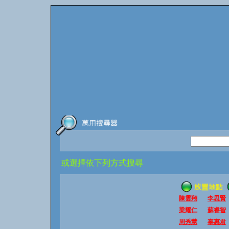
或選擇依下列方式搜尋
陳雲翔
李思賢
梁耀仁
蘇睿智
周秀慧
辜惠君