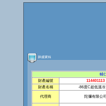
輔
財產編號
114401113
財產名稱
-86度C超低溫
代理商
陀彌有限公