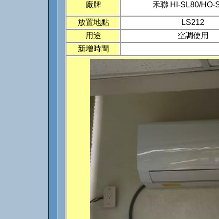
廠牌
禾聯 HI-SL80/HO-
放置地點
LS212
用途
空調使用
新增時間