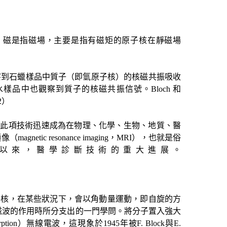
，磁是指磁場，主要是指有磁矩的原子核在靜磁場
察到石蠟樣品中質子（即氫原子核）的核磁共振吸收
水樣品中也觀察到質子的核磁共振信號。
Bloch
和
2
）
得此項技術迅速成為在物理、化學、生物、地質、醫
顯像（
magnetic resonance imaging
，
MRI
），也就是俗
以來，醫學診斷技術的重大進展。
子核，在某些狀況下，會以角動量運動，即自旋的方
磁波的作用時所分支出的一門學問。將分子置入強大
rption
）無線電波，這現象於
1945
年被
F. Block
與
E.