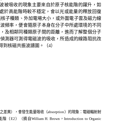
波被吸收的現象主要來自於原子核能階的躍升，如
處於高能階時較不穩定，會以光或能量的釋放回復
隨核子種類、外加電場大小，或外圍電子雲及磁力線
電波頻率，便會隨原子本身在分子中所處環境的不同
置，及相鄰同種類原子間的距離，進而了解整個分子
一偵測器可測得電磁波的吸收，所造成的線路阻抗改
得到核磁共振波譜圖。（
4
）
之差異），會發生能量吸收（
absorption
）的現象：電磁輻射射
能階（
E2
）（摘自
William H. Brown
，
Introduction to Organic