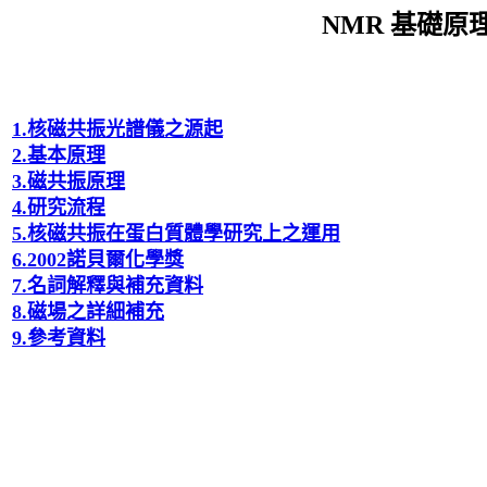
NMR
基礎原
1.
核磁共振光譜儀之源起
2.
基本原理
3.
磁共振原理
4.
研究流程
5.
核磁共振在蛋白質體學研究上之運用
6.
2002
諾貝爾化學獎
7.
名詞解釋與補充資料
8.磁場之詳細補充
9.
參考資料