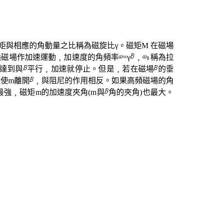
矩與相應的角動量之比稱為磁旋比
γ
。磁矩
M
在磁場
繞磁場作加速運動﹐加速度的角頻率
=γ
﹐
稱為拉
達到與
平行﹐加速就停止。但是﹐若在磁場
的垂
矩使
m
離開
﹐與阻尼的作用相反。如果高頻磁場的角
最強﹐磁矩
m
的加速度夾角
(m
與
角的夾角
)
也最大。