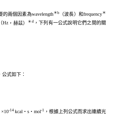
＊
b
＊
要的兩個因素為
wavelength
（波長）和
frequency
＊
d
（
Hz
，赫茲）
，下列有一公式說明它們之間的關
，公式如下：
-14
-1
4
×
10
kcal
‧
s
‧
mol
，根據上列公式而求出連續光