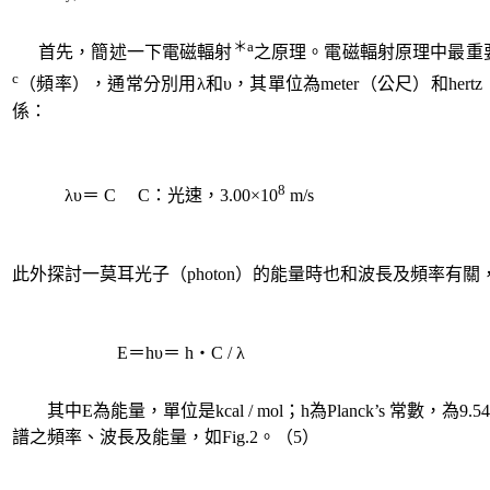
＊
a
首先，簡述一下電磁輻射
之原理。電磁輻射原理中最重
c
（頻率），通常分別用
λ
和υ，其單位為
meter
（公尺）和
hertz
係：
8
λ
υ＝
C C
：光速，
3.00
×
10
m/s
此外探討一莫耳光子（
photon
）的能量時也和波長及頻率有關
E
＝
h
υ＝
h
‧
C / λ
其中
E
為能量，單位是
kcal / mol
；
h
為
Planck’s
常數，為
9.5
譜之頻率、波長及能量，如
Fig.2
。（
5
）