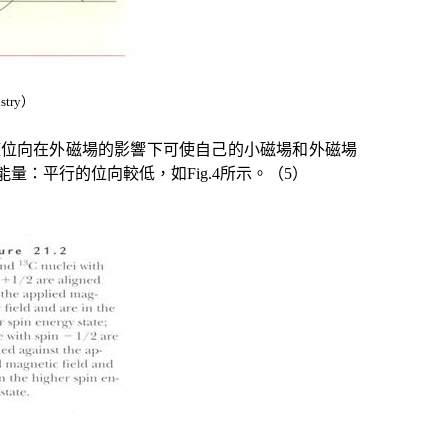
stry
）
旋位向在外磁場的影響下可使自己的小磁場和外磁場
能量：平行的位向較低，如
Fig.4
所示。（
5
）