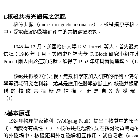
核磁共振光譜儀之源起
1.
核磁共振（
nuclear magnetic resonance
），核是指原子核
中，受電磁波的影響而產生的共振躍遷現象。
1945
年
12
月，美國哈佛大學
E.M. Purcell
等人，首先觀
信號；
1946
年
1
月，美國史丹福大學
F. Bloch
研究小組在
Purcell
兩人由於這項成就，獲得了
1952
年諾貝爾物理獎。（
1
核磁共振被證實之後，無數科學家加入研究的行列，使
學等領域研究之利器，尤其是應用在醫學診斷上的
核磁共振
稱的核磁共振斷層掃描，更是自
X
光發現
（
1
）
基本原理
2.
1924
年物理學家鮑利（
Wolfgang Pauli
）提出：物質中的原
式，而變得有磁性（
1
）。核磁共振光譜法是在探討物質與電
的外磁場中，核磁距與外加磁場相互作用，就會吸收（
abso