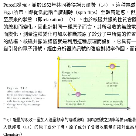
Purcell
發現，並於
1952
年共同獲得諾貝爾獎（
14
）。這種電磁
Fig.1
所示，即從低能階自旋翻轉（
spin-flips
）至較高能態，但
至原來的狀態（即
relaxation
）（
3
）。由於核磁共振的性質會
的總和而變化，因此針對同一種原子而言，其所吸收的無線
而變化，測量這種變化可加以推斷該原子於分子中所處的位
的結構。核磁共振波譜儀就是利用這種原理而設計，它具有
變引發的電子訊號，經由分析器將訊號的強度對頻率作圖，而
Fig.1
能量的吸收－當加入適當頻率的電磁波時（即電磁波之頻率等於兩能階
入低能階（
E1
）的原子或分子時，原子或分子會吸收能量而躍升至高
Chemistry
）