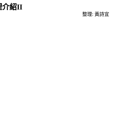
理介紹
II
整理
:
黃詩宜