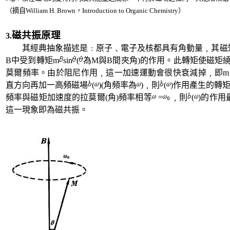
（摘自
William H. Brown
，
Introduction to Organic Chemistry
）
磁共振原理
3.
其經典抽象描述是﹕原子﹑電子及核都具有角動量﹐其磁
B
中受到轉矩
m
sin
(
為
M
與
B
間夾角
)
的作用。此轉矩使磁矩
莫爾頻率。由於阻尼作用﹐這一加速運動會很快衰減掉﹐即
m
直方向再加一高頻磁場
(
)(
角頻率為
)
﹐則
(
)
作用產生的轉
頻率與磁矩加速度的拉莫爾
(
角
)
頻率相等
=
﹐則
(
)
的作用
這一現象即為磁共振。