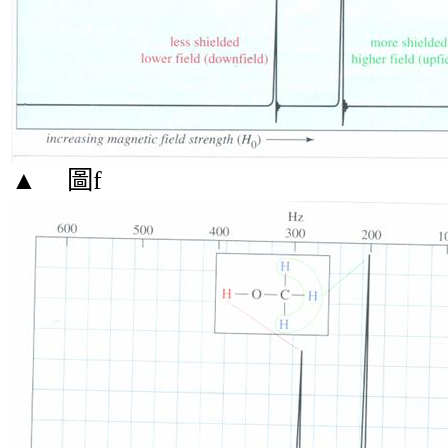
▲
圖
f