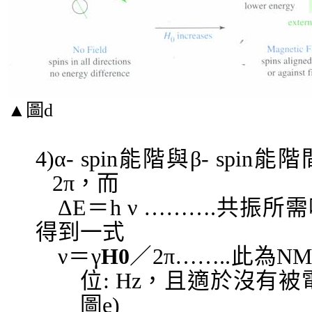
▲
圖
d
4)α- spin
能階與
β- spin
能階
2π
，而
ΔΕ
＝
h ν ……….
共振所需
得到一式
ν
＝
γ
H0
／
2π……..
此為
N
位
: Hz
，且適於沒有被
圖
e)