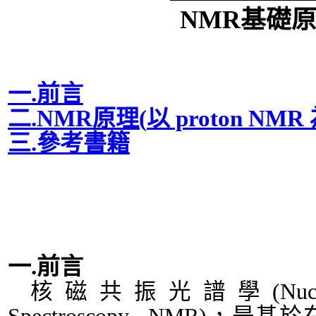
NMR
基礎
一
.
前言
二
.NMR
原理
(
以
proton NMR
三
.
參考書籍
一
.
前言
核磁共振光譜學
(Nu