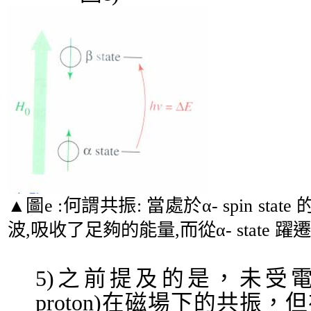
▲
圖
e :
何謂共振
:
當處於
α- spin state
波
,
吸收了足夠的能量
,
而從
α- state
躍遷
5)
之前提及的是，未受
proton)
在磁場下的共振，但