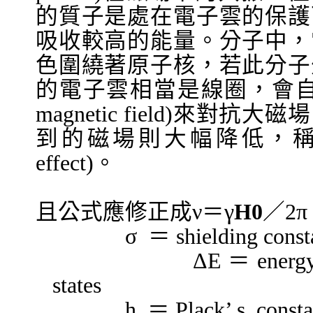
的質子是處在電子雲的保護
吸收較高的能量。分子中，
色圍繞著原子核，若此分子
的電子雲相當是線圈，會
magnetic field)
來對抗大磁場
到的磁場則大幅降低，
effect)
。
且公式應修正成
ν
＝
γ
H0
／
2π 
σ
＝
shielding const
ΔΕ
＝
energy
states
h
＝
Plack’ s const