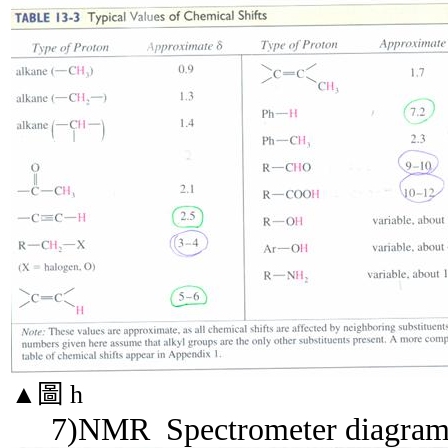
▲
圖
h
7)NMR Spectrometer diagra