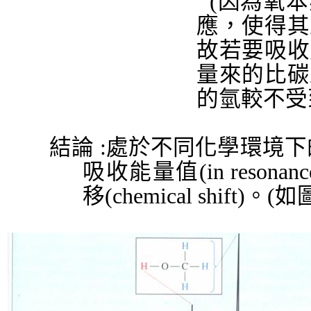
(
因為氧本
應，使得其
故若要吸收
量來的比碳
的氫較不受
結論
:
處於不同化學環境下
吸收能量值
(in resonanc
移
(chemical shift)
。
(
如