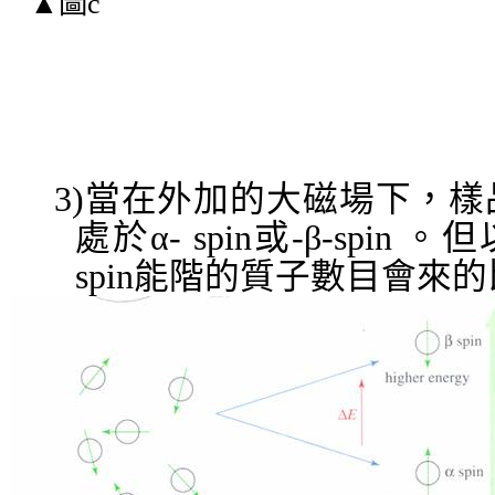
▲
圖
c
3)
當在外加的大磁場下，樣
處於
α- spin
或
-β-spin
。但
spin
能階的質子數目會來的