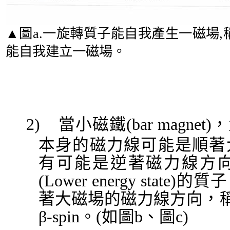
▲
圖
a.
一旋轉質子能自我產生一磁場
,
能自我建立一磁場。
2)
當小磁鐵
(bar magnet)
，
本身的磁力線可能是順著
有可能是逆著磁力線方
(Lower energy state)
的質子
著大磁場的磁力線方向，
β-spin
。
(
如圖
b
、圖
c)