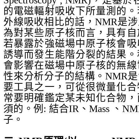
Spectroscopy , NMR)
，是基於
的電磁輻射吸收下所量測的。
外線吸收相比的話，
NMR
是涉
為對某些原子核而言，具有自
若暴露於強磁場中原子核會吸
誘導而發生能階分裂的結果。
會影響在磁場中原子核的無線
性來分析分子的結構。
NMR
是
要工具之一，可從很微量化合
常要明確鑑定某未知化合物，
須的。例
:
結合
IR
、
Mass
、
NM
子。