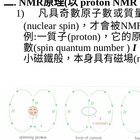
二
. NMR
原理
(
以
proton NMR
1)
凡具奇數原子數或質
(nuclear spin)
，才會被
NMR
例
:
一質子
(proton)
，它的
數
(spin quantum number )
I
小磁鐵般，本身具有磁場
(