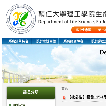
Jum
高中生專區
新生
陸生/交換生/外籍生
系所沿革特色
系所宗旨目標
系所師資陣容
系所課程
首頁
訊息分類
您
【校公告】函發115-
在
最近公告